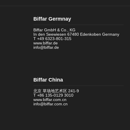
Biffar Germnay
Biffar GmbH & Co., KG
In den Seewiesen 67480 Edenkoben Germany
T +49 6323-801-315
www.biffar.de
info@biffar.de
Biffar China
北京 草场地艺术区 241-9
T +86 135-0129 3010
www.biffar.com.cn
info@biffar.com.cn