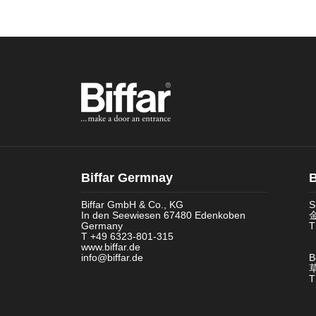
Biffar Germnay
B
Biffar GmbH & Co., KG
S
In den Seewiesen 67480 Edenkoben
金
Germany
T
T +49 6323-801-315
www.biffar.de
info@biffar.de
B
T