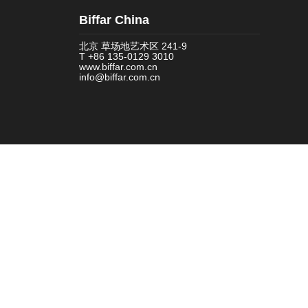
Biffar China
北京 草场地艺术区 241-9
T +86 135-0129 3010
www.biffar.com.cn
info@biffar.com.cn