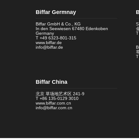
Biffar Germnay
B
Biffar GmbH & Co., KG
S
In den Seewiesen 67480 Edenkoben
金
Germany
T
T +49 6323-801-315
www.biffar.de
info@biffar.de
B
T
Biffar China
北京 草场地艺术区 241-9
T +86 135-0129 3010
www.biffar.com.cn
info@biffar.com.cn