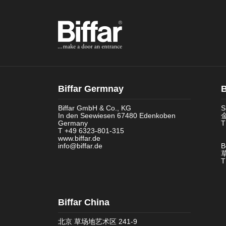
Biffar Germnay
B
Biffar GmbH & Co., KG
S
In den Seewiesen 67480 Edenkoben
金
Germany
T
T +49 6323-801-315
www.biffar.de
info@biffar.de
B
T
Biffar China
北京 草场地艺术区 241-9