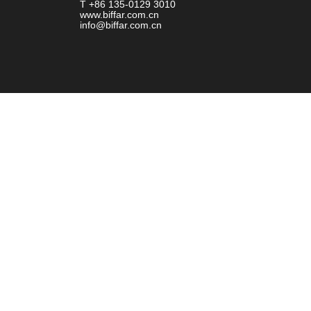
T +86 135-0129 3010
www.biffar.com.cn
info@biffar.com.cn